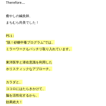
Therefore….
癒やしの鍼灸師、
まちむら尚美でした！
PS１:
”脱！砂糖中毒プログラム”では、
ミラーワークもバッチリ取り入れています。
東洋医学と潜在意識を利用した
ホリスティックなアプローチ。
カラダと、
ココロにはたらきかけて、
脳を活性化するから、
効果絶大！