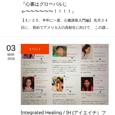
『心書はグローバルじ
ゃ〜〜〜〜〜〜！！！！』
【３／２０、半年に一度、心書講座入門編】 先月２４
日に、 初めてアメリカ人の高校生に向けて、 この講...
03
イベント
MAR
2018
Integrated Healing / IH (アイエイチ）フ