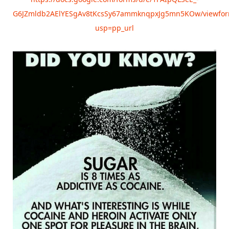
G6JZmldb2AElYESgAv8tKcsSy67ammknqpxJg5mn5KOw/viewfo
usp=pp_url