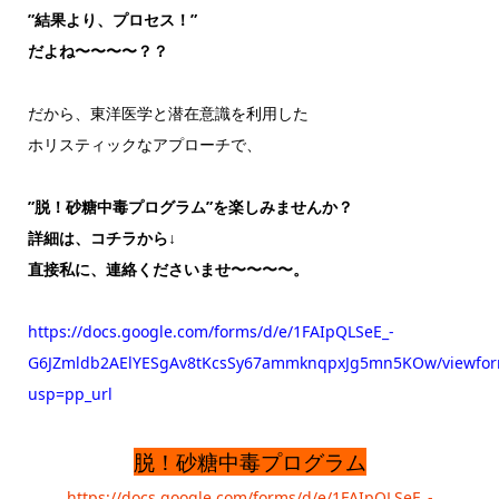
”結果より、プロセス！”
だよね〜〜〜〜？？
だから、東洋医学と潜在意識を利用した
ホリスティックなアプローチで、
”脱！砂糖中毒プログラム”を楽しみませんか？
詳細は、コチラから↓
直接私に、連絡くださいませ〜〜〜〜。
https://docs.google.com/forms/d/e/1FAIpQLSeE_-
G6JZmldb2AElYESgAv8tKcsSy67ammknqpxJg5mn5KOw/viewfo
usp=pp_url
脱！砂糖中毒プログラム
https://docs.google.com/forms/d/e/1FAIpQLSeE_-