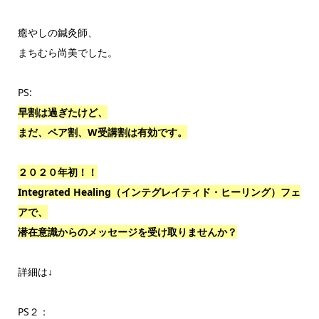
癒やしの鍼灸師、
まちむら尚美でした。
PS:
早割は過ぎたけど、
まだ、ペア割、W受講割は有効です。
２０２０年初！！
Integrated Healing（インテグレイティド・ヒーリング）フェ
アで、
潜在意識からのメッセージを受け取りませんか？
詳細は↓
PS２：